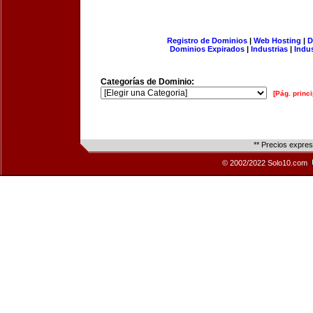
Registro de Dominios
|
Web Hosting
|
D
Dominios Expirados
|
Industrias
|
Indu
Categorías de Dominio:
[Pág. princi
** Precios expre
© 2002/2022 Solo10.com