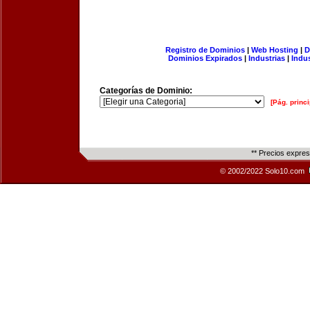
Registro de Dominios
|
Web Hosting
|
D
Dominios Expirados
|
Industrias
|
Indu
Categorías de Dominio:
[Pág. princi
** Precios expre
© 2002/2022 Solo10.com