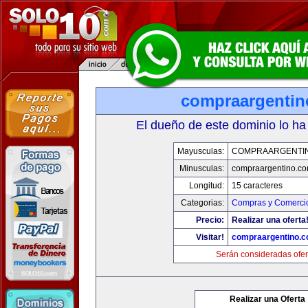
compraargenti
El dueño de este dominio lo ha
Mayusculas:
COMPRAARGENTI
Minusculas:
compraargentino.c
Longitud:
15 caracteres
Categorias:
Compras y Comercio
Precio:
Realizar una oferta
Visitar!
compraargentino.
Serán consideradas ofer
Realizar una Oferta