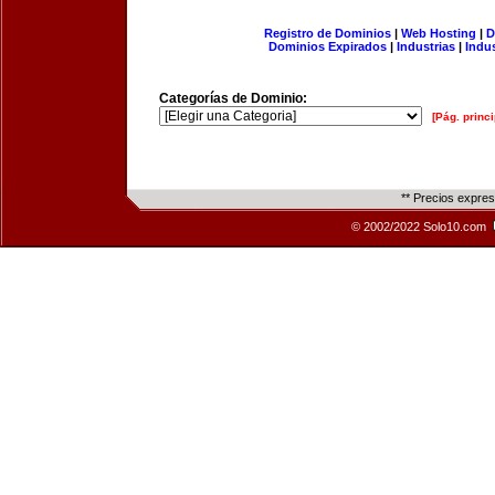
Registro de Dominios
|
Web Hosting
|
D
Dominios Expirados
|
Industrias
|
Indu
Categorías de Dominio:
[Pág. princi
** Precios expre
© 2002/2022 Solo10.com