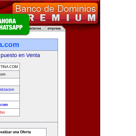
na.com
 puesto en Venta
TINA.COM
.com
alizacion
a.com
tas
ealizar una Oferta