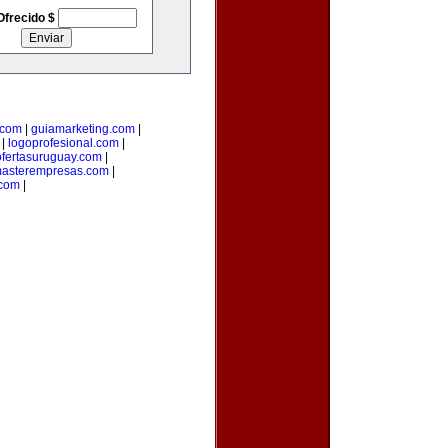
Ofrecido $
.com
|
guiamarketing.com
|
|
logoprofesional.com
|
ofertasuruguay.com
|
asterempresas.com
|
com
|