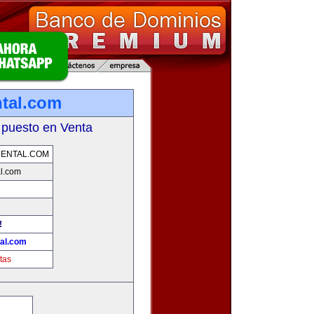
tal.com
 puesto en Venta
ENTAL.COM
l.com
!
al.com
tas