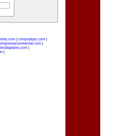
ireta.com
|
compratupc.com
|
programacionmental.com
|
afosdigitales.com
|
om
|