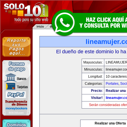
lineamujer.
El dueño de este dominio lo ha
Mayusculas:
LINEAMUJE
Minusculas:
lineamujer.c
Longitud:
10 caracteres
Categorias:
Portales
,
Soc
Precio:
Realizar una 
Visitar!
lineamujer.c
Serán consideradas ofer
Realizar una Oferta