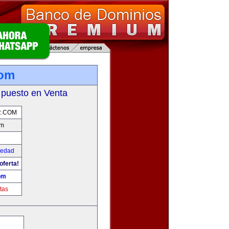
com
 puesto en Venta
R.COM
om
iedad
oferta!
om
tas