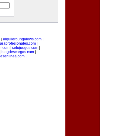
m
|
alquilerbungalows.com
|
araprofesionales.com
|
er.com
|
celujuegos.com
|
|
blogdescargas.com
|
esenlinea.com
|