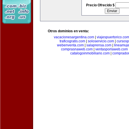
Precio Ofrecido $
Otros dominios en venta:
vacacionesargentina.com
|
viajespuertorico.co
traficogratis.com
|
soloservicio.com
|
cursosp
webenventa.com
|
salaprensa.com
|
lineamuj
comprasnaweb.com
|
ventasporlaweb.com
catalogoinmobiliario.com
|
comprador