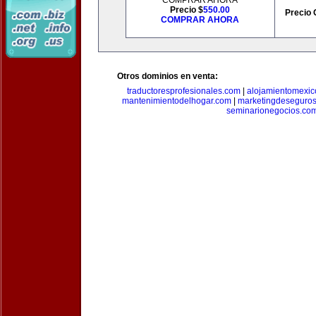
COMPRAR AHORA
Precio $
550.00
Precio 
COMPRAR AHORA
Otros dominios en venta:
traductoresprofesionales.com
|
alojamientomexic
mantenimientodelhogar.com
|
marketingdeseguro
seminarionegocios.co