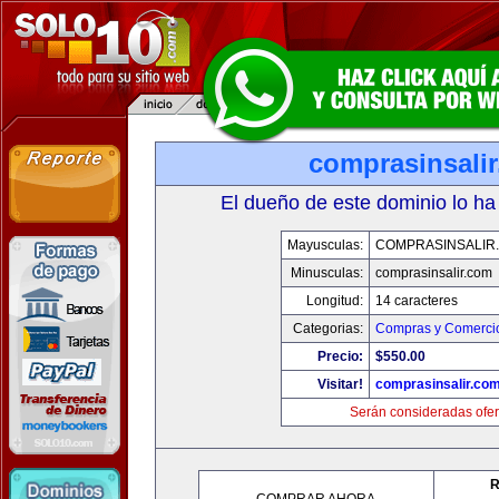
comprasinsali
El dueño de este dominio lo ha
Mayusculas:
COMPRASINSALIR
Minusculas:
comprasinsalir.com
Longitud:
14 caracteres
Categorias:
Compras y Comercio
Precio:
$550.00
Visitar!
comprasinsalir.co
Serán consideradas ofer
R