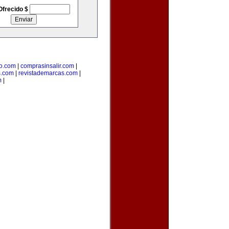
Ofrecido $
o.com
|
comprasinsalir.com
|
s.com
|
revistademarcas.com
|
m
|