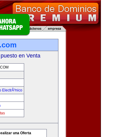
r.com
 puesto en Venta
.COM
 ElectrÃ³nico
m
tas
ealizar una Oferta