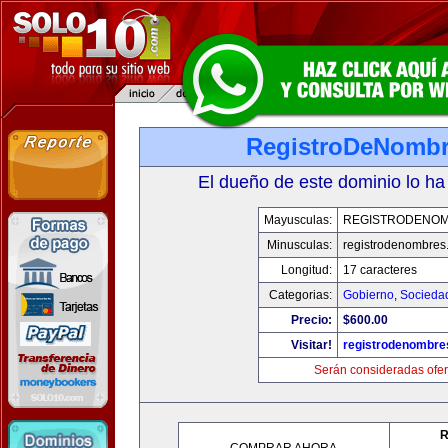
RegistroDeNomb
El dueño de este dominio lo ha
Mayusculas:
REGISTRODENO
Minusculas:
registrodenombres
Longitud:
17 caracteres
Categorias:
Gobierno
,
Socieda
Precio:
$600.00
Visitar!
registrodenombr
Serán consideradas ofer
R