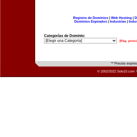
Registro de Dominios
|
Web Hosting
|
D
Dominios Expirados
|
Industrias
|
Indu
Categorías de Dominio:
[Pág. princi
** Precios expre
© 2002/2022 Solo10.com