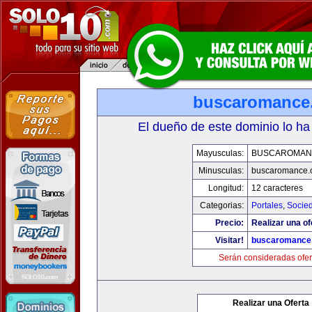
buscaromance
El dueño de este dominio lo ha
Mayusculas:
BUSCAROMAN
Minusculas:
buscaromance.
Longitud:
12 caracteres
Categorias:
Portales
,
Socie
Precio:
Realizar una of
Visitar!
buscaromance
Serán consideradas ofer
Realizar una Oferta