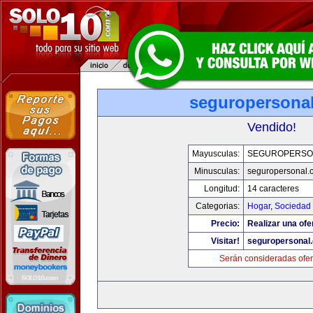
seguropersona
Vendido!
Mayusculas:
SEGUROPERSO
Minusculas:
seguropersonal.
Longitud:
14 caracteres
Categorias:
Hogar
,
Sociedad
Precio:
Realizar una ofe
Visitar!
seguropersonal
Serán consideradas ofer