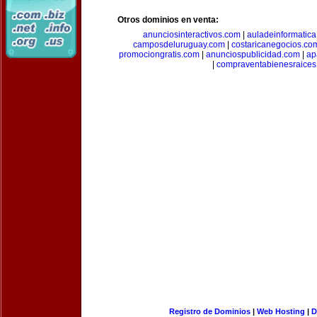
Otros dominios en venta:
anunciosinteractivos.com
|
auladeinformatic
camposdeluruguay.com
|
costaricanegocios.co
promociongratis.com
|
anunciospublicidad.com
|
ap
|
compraventabienesraices
Registro de Dominios
|
Web Hosting
|
D