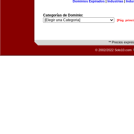
Dominios Expirados
|
Industrias
|
Indu
Categorías de Dominio:
[Pág. princi
** Precios expre
© 2002/2022 Solo10.com