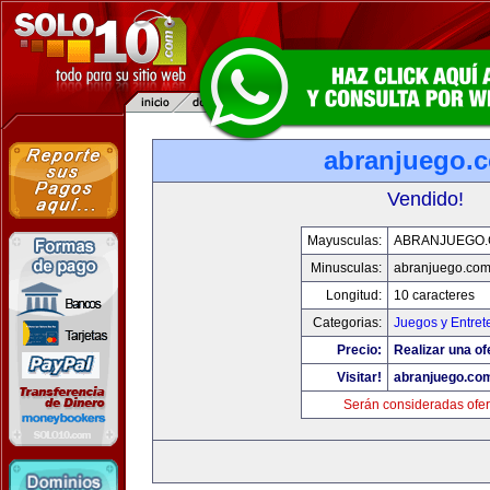
abranjuego.
Vendido!
Mayusculas:
ABRANJUEGO
Minusculas:
abranjuego.co
Longitud:
10 caracteres
Categorias:
Juegos y Entret
Precio:
Realizar una of
Visitar!
abranjuego.co
Serán consideradas ofer