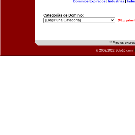
Dominios Expirados
|
Industrias
|
Indu
Categorías de Dominio:
[Pág. princi
** Precios expre
© 2002/2022 Solo10.com