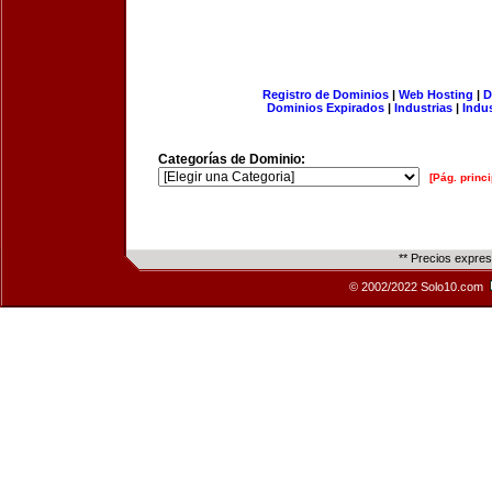
Registro de Dominios
|
Web Hosting
|
D
Dominios Expirados
|
Industrias
|
Indu
Categorías de Dominio:
[Pág. princi
** Precios expre
© 2002/2022 Solo10.com