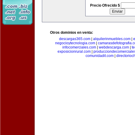
Precio Ofrecido $
Otros dominios en venta:
descargas365.com
|
alquilerinmuebles.com
|
e
negocioytecnologia.com
|
camarasdefotografia.
infocomerciales.com
|
webdescarga.com
|
t
exposicionrural.com
|
producciondecomerciale
comunidadit.com
|
directorioc