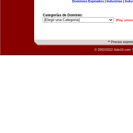
Dominios Expirados
|
Industrias
|
Indu
Categorías de Dominio:
[Pág. princi
** Precios expre
© 2002/2022 Solo10.com