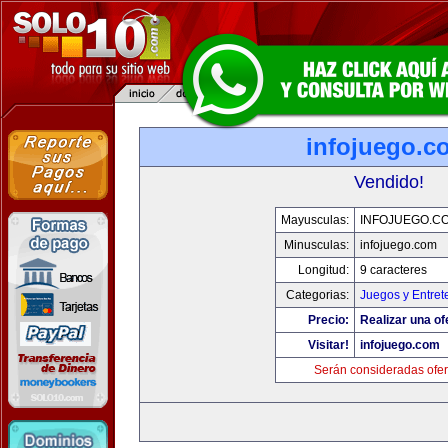
infojuego.c
Vendido!
Mayusculas:
INFOJUEGO.C
Minusculas:
infojuego.com
Longitud:
9 caracteres
Categorias:
Juegos y Entret
Precio:
Realizar una of
Visitar!
infojuego.com
Serán consideradas ofer