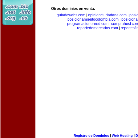
Otros dominios en venta:
guiadewebs.com
|
opinionciudadana.com
|
posi
posicionamientocolombia.com
|
posicion
programacionenred.com
|
comprahost.co
reportedemercados.com
|
reportesf
Registro de Dominios
|
Web Hosting
|
D