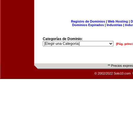
Registro de Dominios
|
Web Hosting
|
D
Dominios Expirados
|
Industrias
|
Indu
Categorías de Dominio:
[Pág. princi
** Precios expre
© 2002/2022 Solo10.com