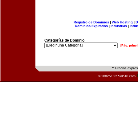
Registro de Dominios
|
Web Hosting
|
D
Dominios Expirados
|
Industrias
|
Indu
Categorías de Dominio:
[Pág. princi
** Precios expre
© 2002/2022 Solo10.com