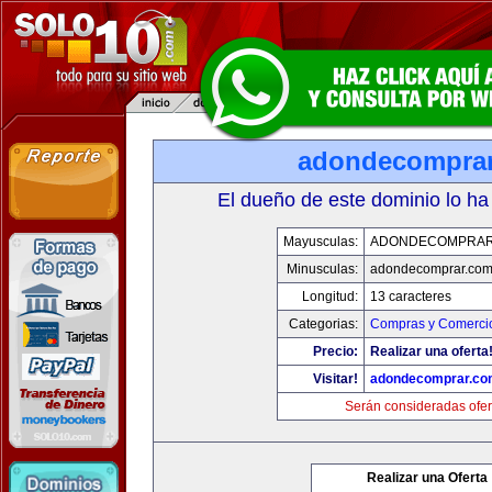
adondecompra
El dueño de este dominio lo ha
Mayusculas:
ADONDECOMPRAR
Minusculas:
adondecomprar.co
Longitud:
13 caracteres
Categorias:
Compras y Comercio
Precio:
Realizar una oferta
Visitar!
adondecomprar.co
Serán consideradas ofer
Realizar una Oferta