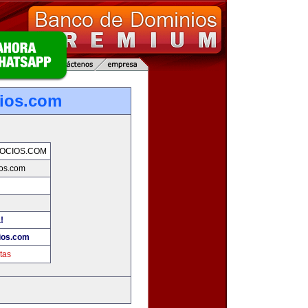
ios.com
OCIOS.COM
os.com
!
ios.com
tas