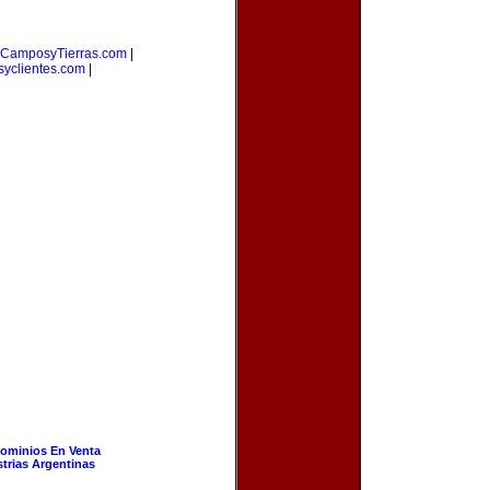
CamposyTierras.com
|
yclientes.com
|
ominios En Venta
strias Argentinas