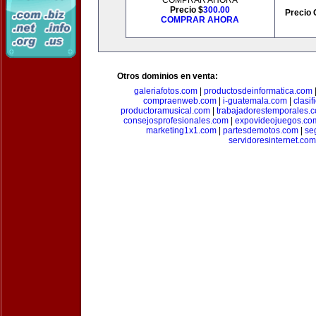
COMPRAR AHORA
Precio $
300.00
Precio 
COMPRAR AHORA
Otros dominios en venta:
galeriafotos.com
|
productosdeinformatica.com
compraenweb.com
|
i-guatemala.com
|
clasi
productoramusical.com
|
trabajadorestemporales.
consejosprofesionales.com
|
expovideojuegos.co
marketing1x1.com
|
partesdemotos.com
|
se
servidoresinternet.com