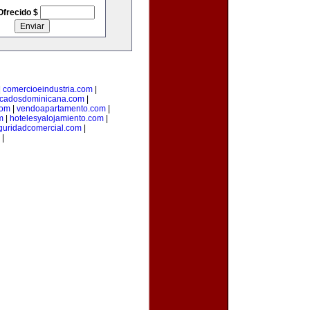
Ofrecido $
|
comercioeindustria.com
|
ficadosdominicana.com
|
com
|
vendoapartamento.com
|
m
|
hotelesyalojamiento.com
|
guridadcomercial.com
|
|