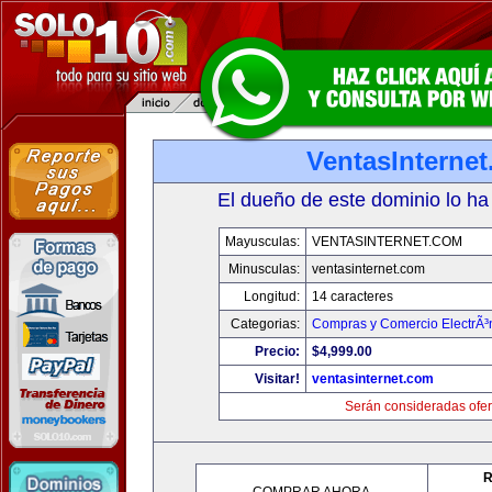
VentasInterne
El dueño de este dominio lo ha
Mayusculas:
VENTASINTERNET.COM
Minusculas:
ventasinternet.com
Longitud:
14 caracteres
Categorias:
Compras y Comercio ElectrÃ³
Precio:
$4,999.00
Visitar!
ventasinternet.com
Serán consideradas ofer
R