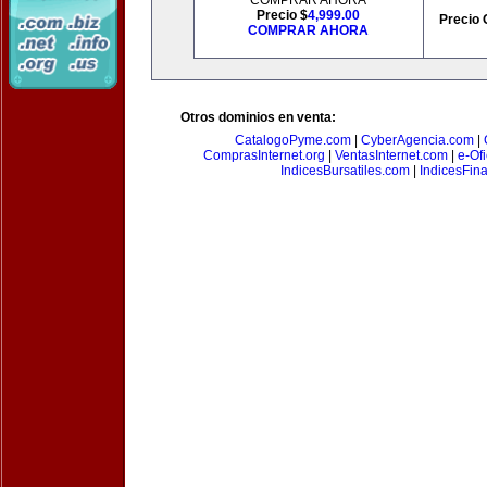
COMPRAR AHORA
Precio $
4,999.00
Precio 
COMPRAR AHORA
Otros dominios en venta:
CatalogoPyme.com
|
CyberAgencia.com
|
ComprasInternet.org
|
VentasInternet.com
|
e-Of
IndicesBursatiles.com
|
IndicesFin