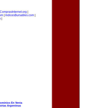
ComprasInternet.org
|
com
|
IndicesBursatiles.com
|
m
|
ominios En Venta
strias Argentinas