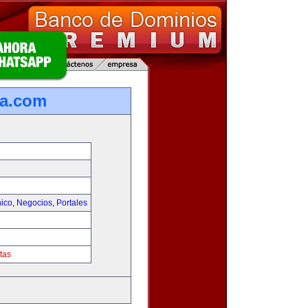
ca.com
nico
,
Negocios
,
Portales
tas