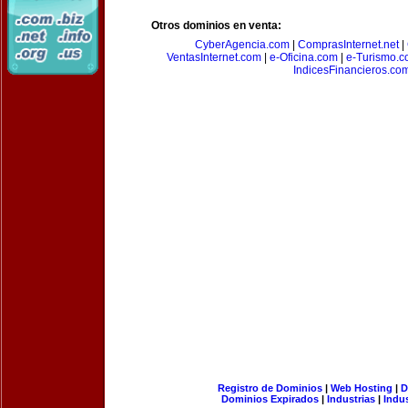
Otros dominios en venta:
CyberAgencia.com
|
ComprasInternet.net
|
VentasInternet.com
|
e-Oficina.com
|
e-Turismo.
IndicesFinancieros.co
Registro de Dominios
|
Web Hosting
|
D
Dominios Expirados
|
Industrias
|
Indu