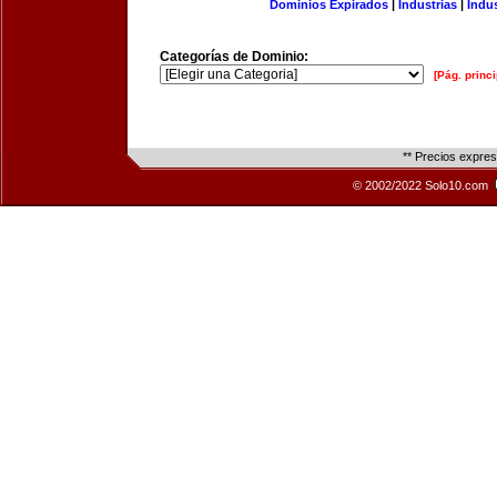
Dominios Expirados
|
Industrias
|
Indu
Categorías de Dominio:
[Pág. princi
** Precios expre
© 2002/2022 Solo10.com