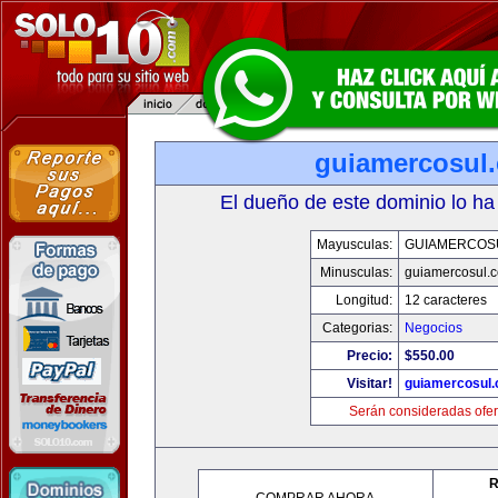
guiamercosul
El dueño de este dominio lo ha
Mayusculas:
GUIAMERCOS
Minusculas:
guiamercosul.
Longitud:
12 caracteres
Categorias:
Negocios
Precio:
$550.00
Visitar!
guiamercosul
Serán consideradas ofer
R