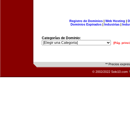
Registro de Dominios
|
Web Hosting
|
D
Dominios Expirados
|
Industrias
|
Indu
Categorías de Dominio:
[Pág. princi
** Precios expre
© 2002/2022 Solo10.com