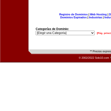
Registro de Dominios
|
Web Hosting
|
D
Dominios Expirados
|
Industrias
|
Indu
Categorías de Dominio:
[Pág. princi
** Precios expre
© 2002/2022 Solo10.com