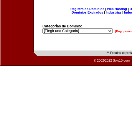
Registro de Dominios
|
Web Hosting
|
D
Dominios Expirados
|
Industrias
|
Indu
Categorías de Dominio:
[Pág. princi
** Precios expre
© 2002/2022 Solo10.com