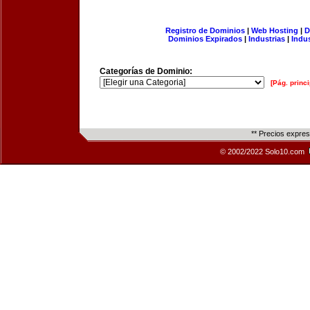
Registro de Dominios
|
Web Hosting
|
D
Dominios Expirados
|
Industrias
|
Indu
Categorías de Dominio:
[Pág. princi
** Precios expre
© 2002/2022 Solo10.com