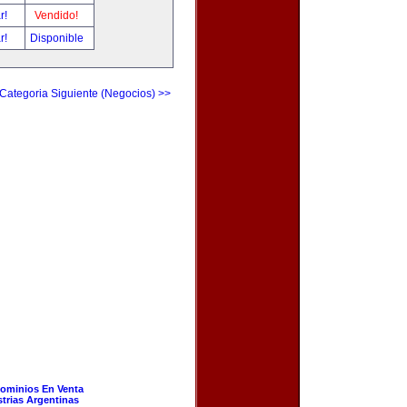
ar!
Vendido!
ar!
Disponible
Categoria Siguiente (Negocios) >>
ominios En Venta
strias Argentinas