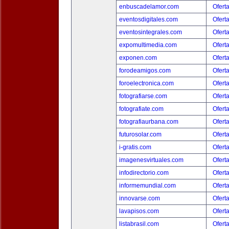
enbuscadelamor.com
Ofert
eventosdigitales.com
Ofert
eventosintegrales.com
Ofert
expomultimedia.com
Ofert
exponen.com
Ofert
forodeamigos.com
Ofert
foroelectronica.com
Ofert
fotografiarse.com
Ofert
fotografiate.com
Ofert
fotografiaurbana.com
Ofert
futurosolar.com
Ofert
i-gratis.com
Ofert
imagenesvirtuales.com
Ofert
infodirectorio.com
Ofert
informemundial.com
Ofert
innovarse.com
Ofert
lavapisos.com
Ofert
listabrasil.com
Ofert