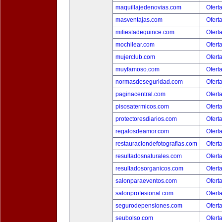
maquillajedenovias.com
Ofert
masventajas.com
Ofert
mifiestadequince.com
Ofert
mochilear.com
Ofert
mujerclub.com
Ofert
muyfamoso.com
Ofert
normasdeseguridad.com
Ofert
paginacentral.com
Ofert
pisosatermicos.com
Ofert
protectoresdiarios.com
Ofert
regalosdeamor.com
Ofert
restauraciondefotografias.com
Ofert
resultadosnaturales.com
Ofert
resultadosorganicos.com
Ofert
salonparaeventos.com
Ofert
salonprofesional.com
Ofert
segurodepensiones.com
Ofert
seubolso.com
Ofert