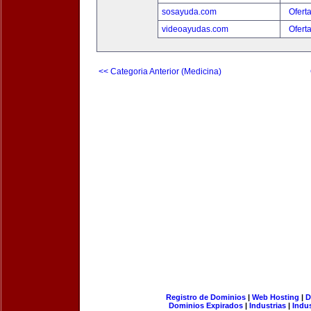
sosayuda.com
Ofert
videoayudas.com
Ofert
<< Categoria Anterior (Medicina)
Registro de Dominios
|
Web Hosting
|
D
Dominios Expirados
|
Industrias
|
Indu