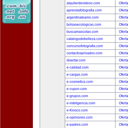
alquilerdevideos.com
Ofert
aprendafotografia.com
Ofert
argentinateamo.com
Ofert
bolsasecologicas.com
Ofert
buscamascotas.com
Ofert
catalogodebelleza.com
Ofert
concursofotografia.com
Ofert
contactosprivados.com
Ofert
disertar.com
Ofert
e-calidad.com
Ofert
e-cargas.com
Ofert
e-cosmetica.com
Ofert
e-cupon.com
Ofert
e-grupos.com
Ofert
e-inteligencia.com
Ofert
e-Kiosco.com
Ofert
e-opiniones.com
Ofert
e-padres.com
Ofert