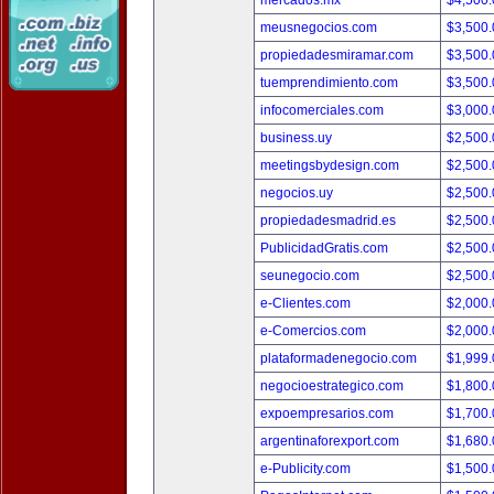
mercados.mx
$4,500
meusnegocios.com
$3,500
propiedadesmiramar.com
$3,500
tuemprendimiento.com
$3,500
infocomerciales.com
$3,000
business.uy
$2,500
meetingsbydesign.com
$2,500
negocios.uy
$2,500
propiedadesmadrid.es
$2,500
PublicidadGratis.com
$2,500
seunegocio.com
$2,500
e-Clientes.com
$2,000
e-Comercios.com
$2,000
plataformadenegocio.com
$1,999
negocioestrategico.com
$1,800
expoempresarios.com
$1,700
argentinaforexport.com
$1,680
e-Publicity.com
$1,500