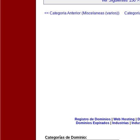
Ver Siguientes 150 >
<< Categoria Anterior (Miscelaneas (varios))
Categori
Registro de Dominios
|
Web Hosting
|
D
Dominios Expirados
|
Industrias
|
Indu
Categorías de Dominio: