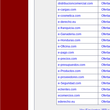
distribucioncomercial.com
Oferta
e-cargas.com
Oferta
e-cosmetica.com
Oferta
e-derecho.eu
Oferta
e-franquicia.com
Oferta
e-Ganaderia.com
Oferta
e-Honduras.com
Oferta
e-Oficina.com
Oferta
e-pago.com
Oferta
e-precios.com
Oferta
e-presupuestos.com
Oferta
e-Productos.com
Oferta
e-proveedores.com
Oferta
e-Seguridad.com
Oferta
eclientes.com
Oferta
ecomercios.com
Oferta
ederecho.eu
Oferta