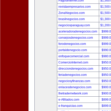
PagosInternet.com
$1,500
revistaempresarios.com
$1,500
ZonaNegocios.com
$1,500
brasilnegocios.com
$1,300
negociosparaguay.com
$1,200
aceleradoradenegocios.com
$999.
consejosdenegocios.com
$999.
forodenegocios.com
$999.
portaldenegocio.com
$990.
enfoquecomercial.com
$980.
ComercioInternet.com
$950.
direcciondenegocios.com
$950.
feriadenegocios.com
$950.
negociosyfinanzas.com
$950.
enlacesdenegocios.com
$900.
thetradernetwork.com
$900.
e-Afiliados.com
$899.
e-franquicias.com
$899.