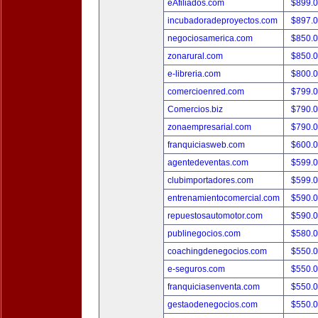
eAfiliados.com
$899.
incubadoradeproyectos.com
$897.
negociosamerica.com
$850.
zonarural.com
$850.
e-libreria.com
$800.
comercioenred.com
$799.
Comercios.biz
$790.
zonaempresarial.com
$790.
franquiciasweb.com
$600.
agentedeventas.com
$599.
clubimportadores.com
$599.
entrenamientocomercial.com
$590.
repuestosautomotor.com
$590.
publinegocios.com
$580.
coachingdenegocios.com
$550.
e-seguros.com
$550.
franquiciasenventa.com
$550.
gestaodenegocios.com
$550.