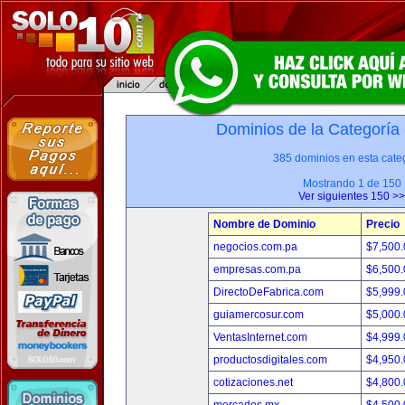
Dominios de la Categoría
385 dominios en esta categ
Mostrando 1 de 150
Ver siguientes 150 >>
Nombre de Dominio
Precio
negocios.com.pa
$7,500
empresas.com.pa
$6,500
DirectoDeFabrica.com
$5,999
guiamercosur.com
$5,000
VentasInternet.com
$4,999
productosdigitales.com
$4,950
cotizaciones.net
$4,800