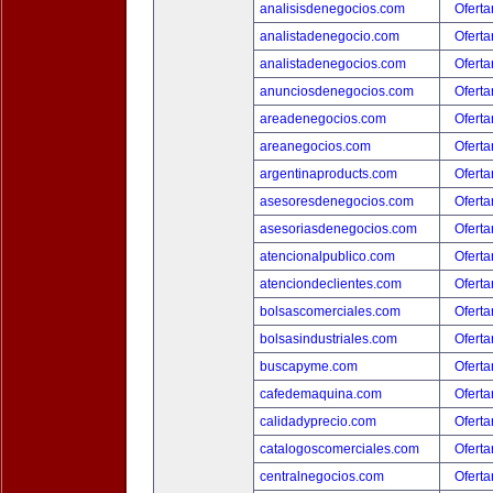
analisisdenegocios.com
Oferta
analistadenegocio.com
Oferta
analistadenegocios.com
Oferta
anunciosdenegocios.com
Oferta
areadenegocios.com
Oferta
areanegocios.com
Oferta
argentinaproducts.com
Oferta
asesoresdenegocios.com
Oferta
asesoriasdenegocios.com
Oferta
atencionalpublico.com
Oferta
atenciondeclientes.com
Oferta
bolsascomerciales.com
Oferta
bolsasindustriales.com
Oferta
buscapyme.com
Oferta
cafedemaquina.com
Oferta
calidadyprecio.com
Oferta
catalogoscomerciales.com
Oferta
centralnegocios.com
Oferta