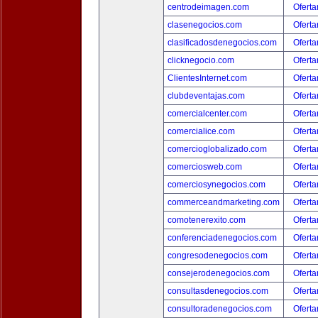
centrodeimagen.com
Oferta
clasenegocios.com
Oferta
clasificadosdenegocios.com
Oferta
clicknegocio.com
Oferta
ClientesInternet.com
Oferta
clubdeventajas.com
Oferta
comercialcenter.com
Oferta
comercialice.com
Oferta
comercioglobalizado.com
Oferta
comerciosweb.com
Oferta
comerciosynegocios.com
Oferta
commerceandmarketing.com
Oferta
comotenerexito.com
Oferta
conferenciadenegocios.com
Oferta
congresodenegocios.com
Oferta
consejerodenegocios.com
Oferta
consultasdenegocios.com
Oferta
consultoradenegocios.com
Oferta