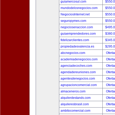
guiamercosul.com
$550.
mundodelosnegocios.com
$550.
NegociosInternet.net
$550.
seguropymes.com
$550.
negociosenaccion.com
$495.
guiaemprendedores.com
$380.
fidelizarclientes.com
$345.
propiedadesvalencia.es
$295.
abcnegocios.com
Oferta
academiadenegocios.com
Oferta
agenciadecoches.com
Oferta
agendadereuniones.com
Oferta
agentesdenegocios.com
Oferta
agrupacioncomercial.com
Oferta
almaceneros.com
Oferta
alquilerdestands.com
Oferta
alquileresbrasil.com
Oferta
ambitocomercial.com
Oferta