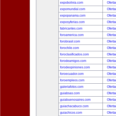
expobolivia.com
Oferta
expomundial.com
Oferta
expopanama.com
Oferta
exposyferias.com
Oferta
fabricantes.com
Oferta
foroamerica.com
Oferta
forobrasil.com
Oferta
forochile.com
Oferta
foroclasificados.com
Oferta
forodeamigos.com
Oferta
forodeopiniones.com
Oferta
foroecuador.com
Oferta
foroempleos.com
Oferta
galeriafotos.com
Oferta
guiabsas.com
Oferta
guiabuenosaires.com
Oferta
guiachacabuco.com
Oferta
guiachicos.com
Oferta