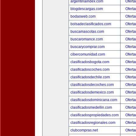
argentinaindex.com
Oferta
blogdescargas.com
Oferta
bodasweb.com
Oferta
bolsadeclasificados.com
Oferta
buscamascotas.com
Oferta
buscaromance.com
Oferta
buscarycomprar.com
Oferta
cibercomunidad.com
Oferta
clasificadosbogota.com
Oferta
clasificadoscoches.com
Oferta
clasificadosdechile.com
Oferta
clasificadosdecoches.com
Oferta
clasificadosdemexico.com
Oferta
clasificadosdominicana.com
Oferta
clasificadosmedellin.com
Oferta
clasificadospropiedades.com
Oferta
clasificadosregionales.com
Oferta
clubcompras.net
Oferta