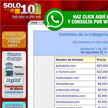
Dominios de la Categoría
231 dominios en esta categ
Mostrando 1 de 150
Ver siguientes 81 >>
Nombre de Dominio
Precio
ganaderia.com
$95,000
e-Turismo.com
$20,000
clubcompras.com
$8,900
Inmuebles.pe
$8,500
empresas.com.pa
$6,500
DirectoDeFabrica.com
$5,999
directoriousa.com
$5,500