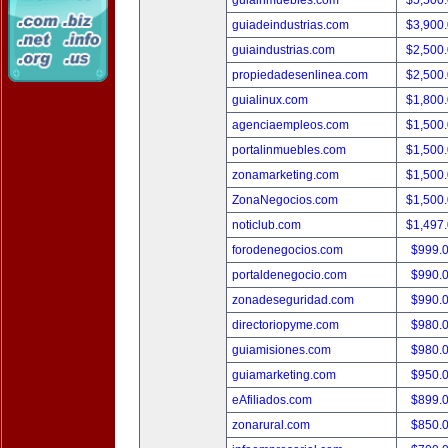
guiainmuebles.com
$5,500
guiadeindustrias.com
$3,900
guiaindustrias.com
$2,500
propiedadesenlinea.com
$2,500
guialinux.com
$1,800
agenciaempleos.com
$1,500
portalinmuebles.com
$1,500
zonamarketing.com
$1,500
ZonaNegocios.com
$1,500
noticlub.com
$1,497
forodenegocios.com
$999.
portaldenegocio.com
$990.
zonadeseguridad.com
$990.
directoriopyme.com
$980.
guiamisiones.com
$980.
guiamarketing.com
$950.
eAfiliados.com
$899.
zonarural.com
$850.