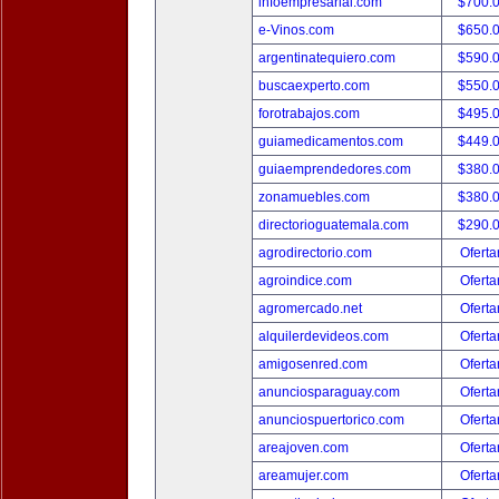
infoempresarial.com
$700.
e-Vinos.com
$650.
argentinatequiero.com
$590.
buscaexperto.com
$550.
forotrabajos.com
$495.
guiamedicamentos.com
$449.
guiaemprendedores.com
$380.
zonamuebles.com
$380.
directorioguatemala.com
$290.
agrodirectorio.com
Oferta
agroindice.com
Oferta
agromercado.net
Oferta
alquilerdevideos.com
Oferta
amigosenred.com
Oferta
anunciosparaguay.com
Oferta
anunciospuertorico.com
Oferta
areajoven.com
Oferta
areamujer.com
Oferta