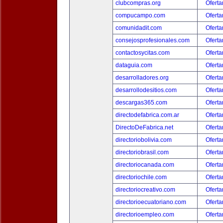
clubcompras.org
Oferta
compucampo.com
Oferta
comunidadit.com
Oferta
consejosprofesionales.com
Oferta
contactosycitas.com
Oferta
dataguia.com
Oferta
desarrolladores.org
Oferta
desarrollodesitios.com
Oferta
descargas365.com
Oferta
directodefabrica.com.ar
Oferta
DirectoDeFabrica.net
Oferta
directoriobolivia.com
Oferta
directoriobrasil.com
Oferta
directoriocanada.com
Oferta
directoriochile.com
Oferta
directoriocreativo.com
Oferta
directorioecuatoriano.com
Oferta
directorioempleo.com
Oferta