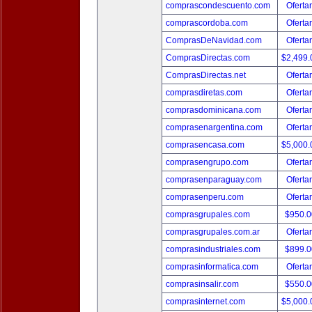
comprascondescuento.com
Oferta
comprascordoba.com
Oferta
ComprasDeNavidad.com
Oferta
ComprasDirectas.com
$2,499
ComprasDirectas.net
Oferta
comprasdiretas.com
Oferta
comprasdominicana.com
Oferta
comprasenargentina.com
Oferta
comprasencasa.com
$5,000
comprasengrupo.com
Oferta
comprasenparaguay.com
Oferta
comprasenperu.com
Oferta
comprasgrupales.com
$950.
comprasgrupales.com.ar
Oferta
comprasindustriales.com
$899.
comprasinformatica.com
Oferta
comprasinsalir.com
$550.
comprasinternet.com
$5,000