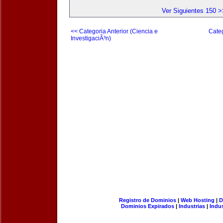
Ver Siguientes 150 >
<< Categoria Anterior (Ciencia e
Cate
InvestigaciÃ³n)
Registro de Dominios
|
Web Hosting
|
D
Dominios Expirados
|
Industrias
|
Indu