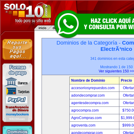
Dominios de la Categoría -
Com
ElectrÃ³nico
341 dominios en esta categ
Mostrando 1 de 150
Ver siguientes 150 >>
Nombre de Dominio
Precio
accesoriosyrepuestos.com
Oferta
adondecomprar.com
Oferta
agentesdecompra.com
Oferta
agrocompra.com
$750.
AgroCompras.com
$1,999
agroventa.com
$999.
aondecomprar.com
Oferta