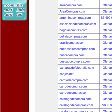
areacompra.com
Oferta
AreaCompras.com
Oferta
argentinacompras.com
$3,499
asociaciondecompras.com
Oferta
bogotacompras.com
Oferta
boliviacompras.com
Oferta
brasilcompras.com
Oferta
buenosairescompras.com
Oferta
buscacompra.com
Oferta
buscadorcompras.com
Oferta
camarasdefotografia.com
Oferta
canjes.net
Oferta
carritodecompra.com
Oferta
carrodecompra.com
Oferta
carrodecompras.com
Oferta
catalogodecompra.com
Oferta
catalogodecompras.com
$850.
catalogosdecompra.com
Oferta